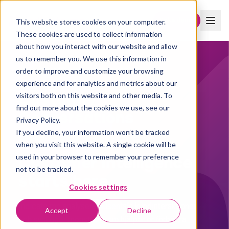
Boka demo
This website stores cookies on your computer.
These cookies are used to collect information
about how you interact with our website and allow
us to remember you. We use this information in
order to improve and customize your browsing
AI-DRIVNA KUNDINSIKTER
experience and for analytics and metrics about our
Customer
visitors both on this website and other media. To
find out more about the cookies we use, see our
Conversations
Privacy Policy.
are everywhere
If you decline, your information won’t be tracked
when you visit this website. A single cookie will be
Customer Intelligence
used in your browser to remember your preference
not to be tracked.
starts here.
Cookies settings
Indicate me analyserar tusentals kundinteraktioner
Accept
Decline
och synliggör mönstren som hjälper er förbättra