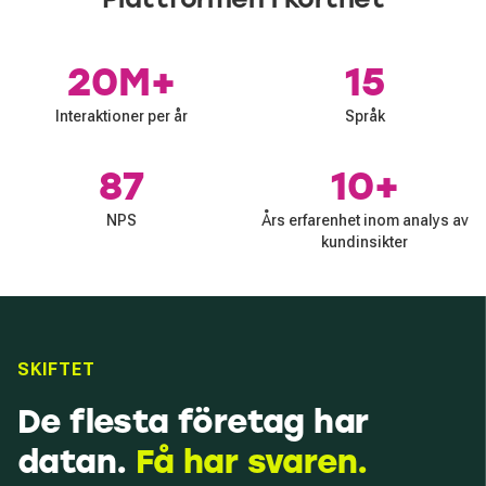
20M+
15
Interaktioner per år
Språk
87
10+
NPS
Års erfarenhet inom analys av
kundinsikter
SKIFTET
De flesta företag har
datan.
Få har svaren.