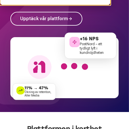
kundservice, produkt och intäkter.
Upptäck vår plattform
+16 NPS
PostNord – ett
tydligt lyft i
kundnöjdheten
11% → 47%
Ökning av retention,
Aller Media
Plattformen i korthet