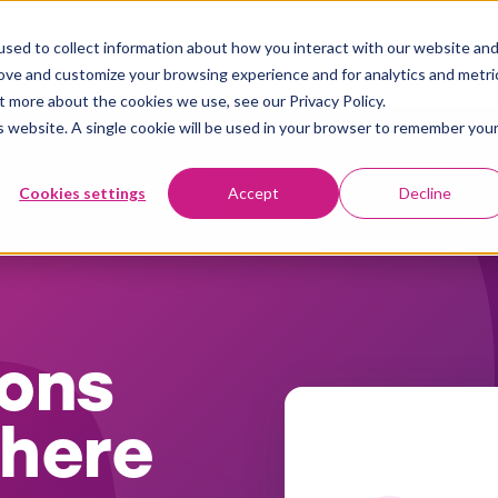
sed to collect information about how you interact with our website an
Plattform
Användningsområden
Kundberättelser
Insights
rove and customize your browsing experience and for analytics and metri
t more about the cookies we use, see our Privacy Policy.
is website. A single cookie will be used in your browser to remember you
Cookies settings
Accept
Decline
ons
here