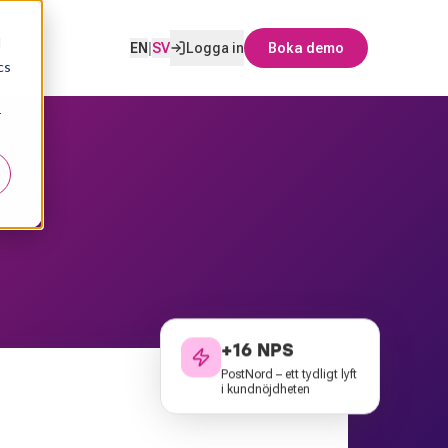
d
EN
|
SV
Logga in
Boka demo
cs
r
+16 NPS
PostNord – ett tydligt lyft
i kundnöjdheten