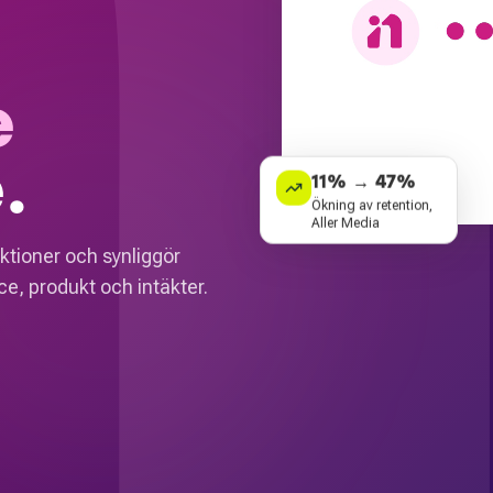
e
.
11% → 47%
Ökning av retention,
Aller Media
ktioner och synliggör
e, produkt och intäkter.