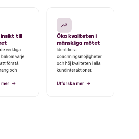
nsikt till
Öka kvaliteten i
het
mänskliga mötet
de verkliga
Identifiera
 bakom varje
coachningsmöjligheter
 att förstå
och höj kvaliteten i alla
ang och
kundinteraktioner.
a mer
Utforska mer