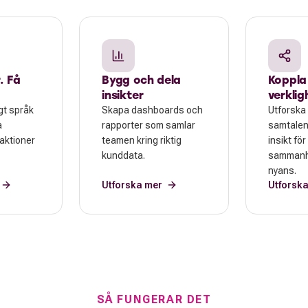
. Få
Bygg och dela
Koppla i
insikter
verklig
gt språk
Skapa dashboards och
Utforska 
a
rapporter som samlar
samtalen
raktioner
teamen kring riktig
insikt för
kunddata.
sammanh
nyans.
Utforska mer
Utforsk
SÅ FUNGERAR DET