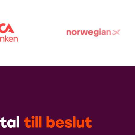
tal
till
beslut