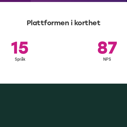
Plattformen i korthet
15
87
Språk
NPS