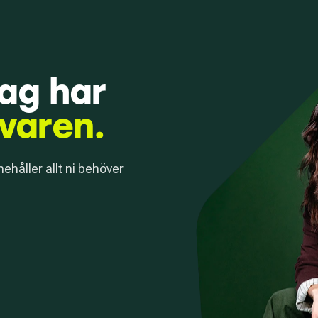
tag har
svaren.
nehåller allt ni behöver