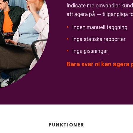
Indicate me omvandlar kundin
att agera på — tillgängliga 
•
Ingen manuell taggning
•
Inga statiska rapporter
•
Inga gissningar
Bara svar ni kan agera 
FUNKTIONER