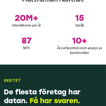
20M+
15
Interaktioner per år
Språk
87
10+
NPS
Års erfarenhet inom analys av
kundinsikter
SKIFTET
De flesta företag har
datan.
Få har svaren.