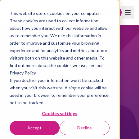
Boka demo
This website stores cookies on your computer.
These cookies are used to collect information
about how you interact with our website and allow
us to remember you. We use this information in
order to improve and customize your browsing
AI-DRIVNA KUNDINSIKTER
experience and for analytics and metrics about our
Customer
visitors both on this website and other media. To
find out more about the cookies we use, see our
Conversations
Privacy Policy.
are everywhere
If you decline, your information won’t be tracked
when you visit this website. A single cookie will be
Customer Intelligence
used in your browser to remember your preference
not to be tracked.
starts here.
Cookies settings
Indicate me analyserar tusentals kundinteraktioner
Accept
Decline
och synliggör mönstren som hjälper er förbättra