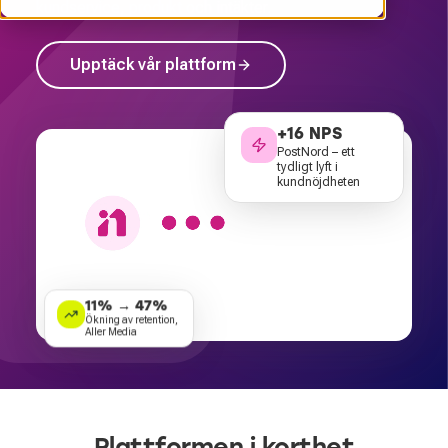
kundservice, produkt och intäkter.
Upptäck vår plattform
+16 NPS
PostNord – ett
tydligt lyft i
kundnöjdheten
11% → 47%
Ökning av retention,
Aller Media
Plattformen i korthet