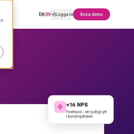
d
EN
|
SV
Logga in
Boka demo
cs
r
+16 NPS
PostNord – ett tydligt lyft
i kundnöjdheten