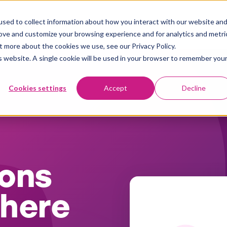
sed to collect information about how you interact with our website an
Plattform
Användningsområden
Kundberättelser
Insights
rove and customize your browsing experience and for analytics and metri
t more about the cookies we use, see our Privacy Policy.
is website. A single cookie will be used in your browser to remember you
Cookies settings
Accept
Decline
ons
here