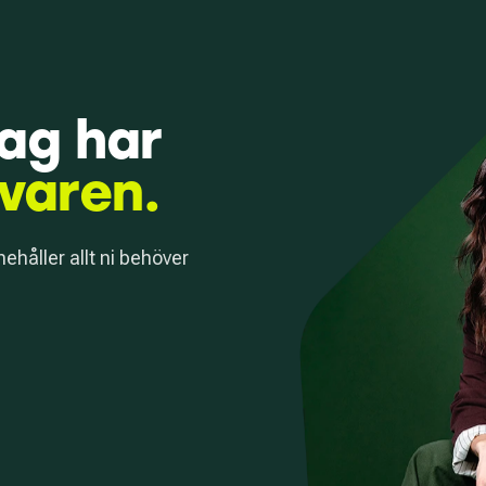
tag har
svaren.
nehåller allt ni behöver