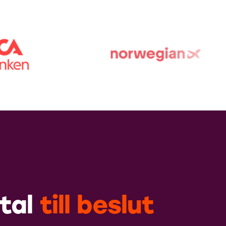
tal
till
beslut