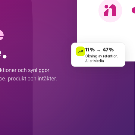
e
.
11% → 47%
Ökning av retention,
Aller Media
ktioner och synliggör
e, produkt och intäkter.