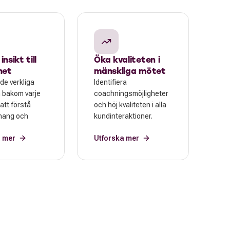
nsikt till
Öka kvaliteten i
het
mänskliga mötet
de verkliga
Identifiera
 bakom varje
coachningsmöjligheter
 att förstå
och höj kvaliteten i alla
ang och
kundinteraktioner.
a mer
Utforska mer