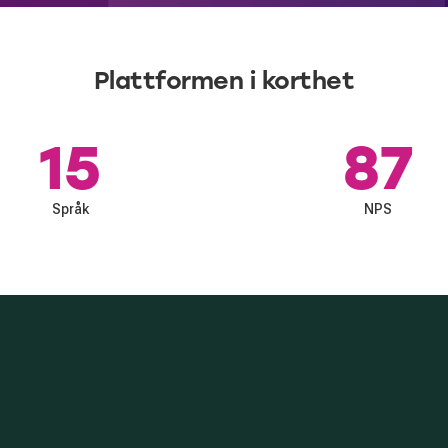
Plattformen i korthet
15
87
Språk
NPS