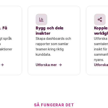
. Få
Bygg och dela
Koppla i
insikter
verklig
gt språk
Skapa dashboards och
Utforska 
a
rapporter som samlar
samtalen
raktioner
teamen kring riktig
insikt för
kunddata.
sammanh
nyans.
Utforska mer
Utforsk
SÅ FUNGERAR DET