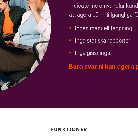
Indicate me omvandlar kundin
att agera på — tillgängliga 
•
Ingen manuell taggning
•
Inga statiska rapporter
•
Inga gissningar
Bara svar ni kan agera 
FUNKTIONER