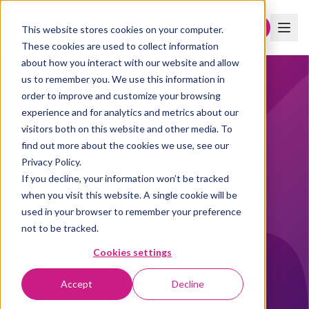
Boka demo
This website stores cookies on your computer.
These cookies are used to collect information
about how you interact with our website and allow
us to remember you. We use this information in
order to improve and customize your browsing
AI-DRIVNA KUNDINSIKTER
experience and for analytics and metrics about our
Customer
visitors both on this website and other media. To
find out more about the cookies we use, see our
Conversations
Privacy Policy.
are everywhere
If you decline, your information won’t be tracked
when you visit this website. A single cookie will be
Customer Intelligence
used in your browser to remember your preference
not to be tracked.
starts here.
Cookies settings
Indicate me analyserar tusentals kundinteraktioner
Accept
Decline
och synliggör mönstren som hjälper er förbättra