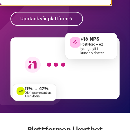
kundservice, produkt och intäkter.
Upptäck vår plattform
+16 NPS
PostNord – ett
tydligt lyft i
kundnöjdheten
11% → 47%
Ökning av retention,
Aller Media
Plattformen i korthet