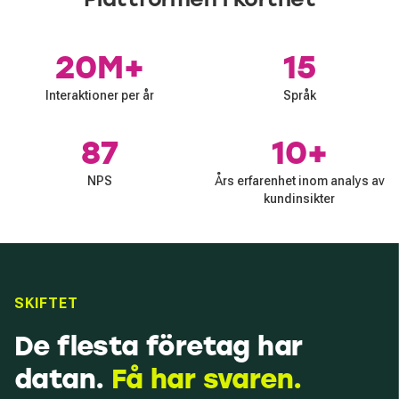
20M+
15
Interaktioner per år
Språk
87
10+
NPS
Års erfarenhet inom analys av
kundinsikter
SKIFTET
De flesta företag har
datan.
Få har svaren.