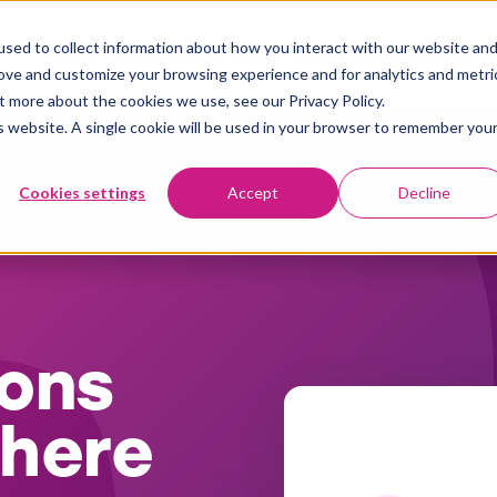
sed to collect information about how you interact with our website an
Plattform
Användningsområden
Kundberättelser
Insights
rove and customize your browsing experience and for analytics and metri
t more about the cookies we use, see our Privacy Policy.
is website. A single cookie will be used in your browser to remember you
Cookies settings
Accept
Decline
ons
here