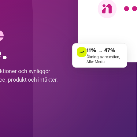
e
.
11% → 47%
Ökning av retention,
Aller Media
ktioner och synliggör
e, produkt och intäkter.