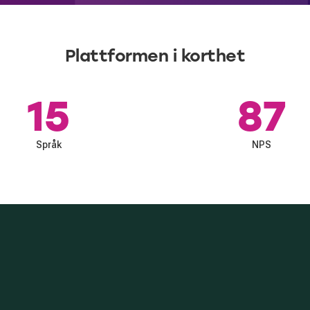
Plattformen i korthet
15
87
Språk
NPS