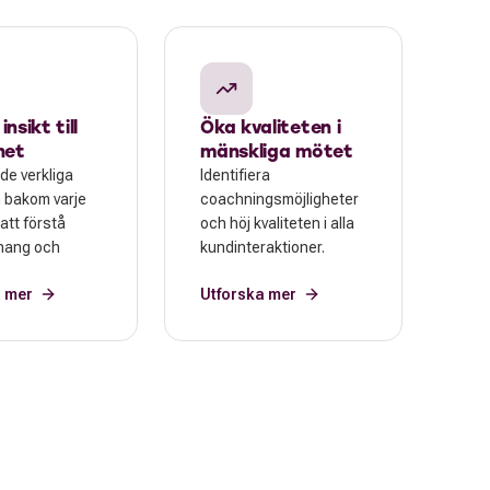
nsikt till
Öka kvaliteten i
het
mänskliga mötet
de verkliga
Identifiera
 bakom varje
coachningsmöjligheter
 att förstå
och höj kvaliteten i alla
ang och
kundinteraktioner.
a mer
Utforska mer