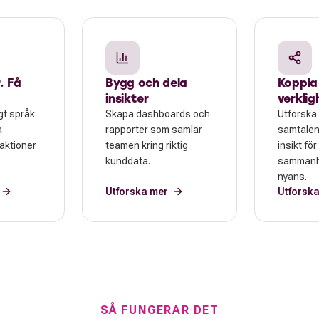
. Få
Bygg och dela
Koppla i
insikter
verklig
gt språk
Skapa dashboards och
Utforska 
a
rapporter som samlar
samtalen
raktioner
teamen kring riktig
insikt för
kunddata.
sammanh
nyans.
Utforska mer
Utforsk
SÅ FUNGERAR DET