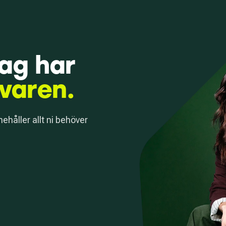
tag har
svaren.
nehåller allt ni behöver