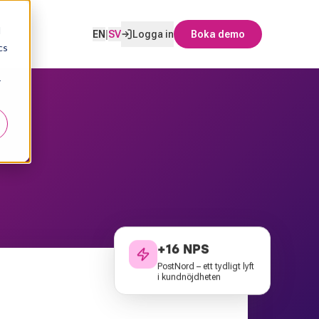
d
EN
|
SV
Logga in
Boka demo
cs
r
+16 NPS
PostNord – ett tydligt lyft
i kundnöjdheten