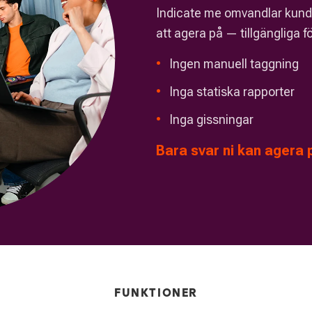
Indicate me omvandlar kundin
att agera på — tillgängliga 
•
Ingen manuell taggning
•
Inga statiska rapporter
•
Inga gissningar
Bara svar ni kan agera 
FUNKTIONER