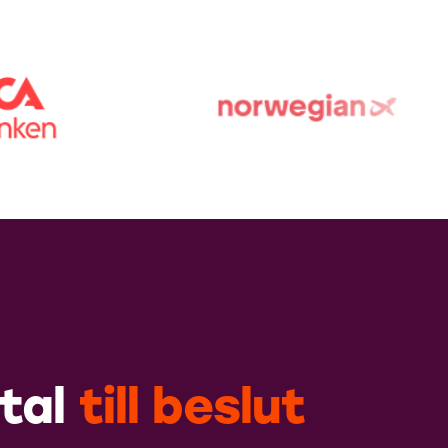
tal
till
beslut