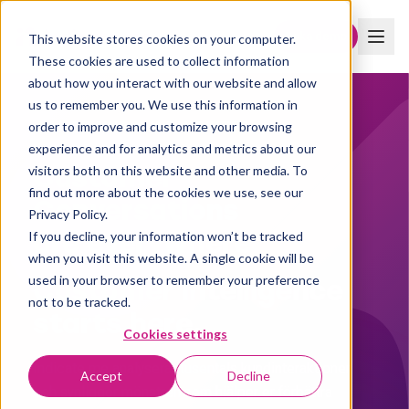
Boka demo
This website stores cookies on your computer.
These cookies are used to collect information
about how you interact with our website and allow
us to remember you. We use this information in
order to improve and customize your browsing
AI-DRIVNA KUNDINSIKTER
experience and for analytics and metrics about our
Customer
visitors both on this website and other media. To
find out more about the cookies we use, see our
Conversations
Privacy Policy.
are everywhere
If you decline, your information won’t be tracked
when you visit this website. A single cookie will be
Customer Intelligence
used in your browser to remember your preference
not to be tracked.
starts here.
Cookies settings
Indicate me analyserar tusentals kundinteraktioner
Accept
Decline
och synliggör mönstren som hjälper er förbättra