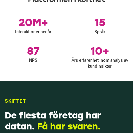
20M+
15
Interaktioner per år
Språk
87
10+
NPS
Års erfarenhet inom analys av
kundinsikter
SKIFTET
De flesta företag har
datan.
Få har svaren.