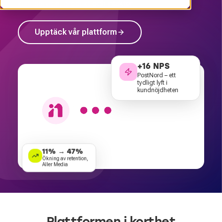
kundservice, produkt och intäkter.
Upptäck vår plattform
+16 NPS
PostNord – ett
tydligt lyft i
kundnöjdheten
11% → 47%
Ökning av retention,
Aller Media
Plattformen i korthet