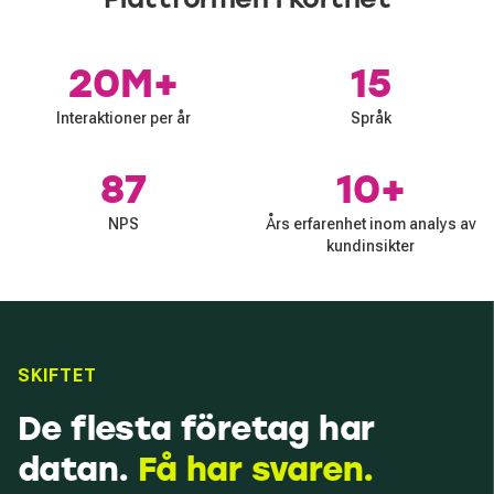
20M+
15
Interaktioner per år
Språk
87
10+
NPS
Års erfarenhet inom analys av
kundinsikter
SKIFTET
De flesta företag har
datan.
Få har svaren.