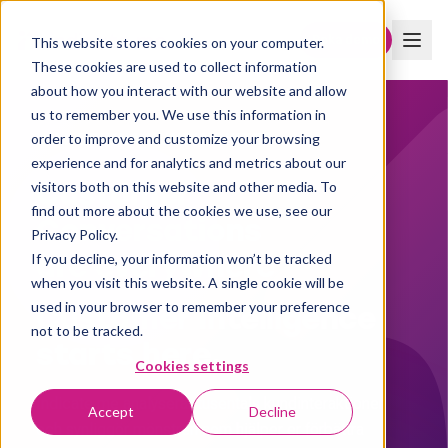
Boka demo
This website stores cookies on your computer.
These cookies are used to collect information
about how you interact with our website and allow
us to remember you. We use this information in
order to improve and customize your browsing
AI-DRIVNA KUNDINSIKTER
experience and for analytics and metrics about our
Customer
visitors both on this website and other media. To
find out more about the cookies we use, see our
Conversations
Privacy Policy.
are everywhere
If you decline, your information won’t be tracked
when you visit this website. A single cookie will be
Customer Intelligence
used in your browser to remember your preference
not to be tracked.
starts here.
Cookies settings
Indicate me analyserar tusentals kundinteraktioner
Accept
Decline
och synliggör mönstren som hjälper er förbättra