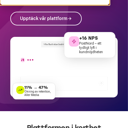
kundservice, produkt och intäkter.
Upptäck vår plattform
+16 NPS
PostNord – ett
tydligt lyft i
kundnöjdheten
11% → 47%
Ökning av retention,
Aller Media
Plattformen i korthet