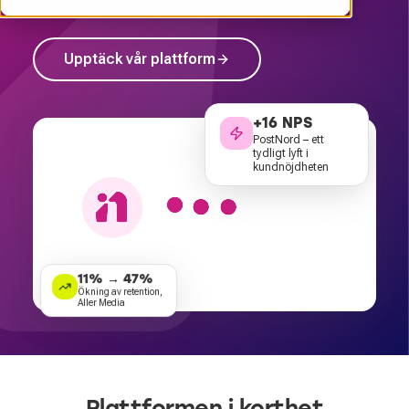
kundservice, produkt och intäkter.
Upptäck vår plattform
+16 NPS
PostNord – ett
tydligt lyft i
kundnöjdheten
11% → 47%
Ökning av retention,
Aller Media
Plattformen i korthet