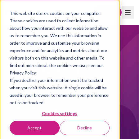
Boka demo
This website stores cookies on your computer.
These cookies are used to collect information
about how you interact with our website and allow
us to remember you. We use this information in
order to improve and customize your browsing
AI-DRIVNA KUNDINSIKTER
experience and for analytics and metrics about our
Customer
visitors both on this website and other media. To
find out more about the cookies we use, see our
Conversations
Privacy Policy.
are everywhere
If you decline, your information won’t be tracked
when you visit this website. A single cookie will be
Customer Intelligence
used in your browser to remember your preference
not to be tracked.
starts here.
Cookies settings
Indicate me analyserar tusentals kundinteraktioner
Accept
Decline
och synliggör mönstren som hjälper er förbättra