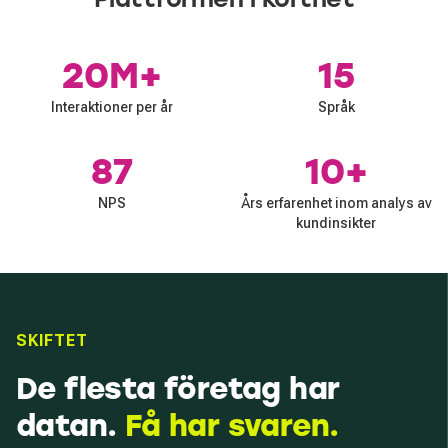
20M+
15
Interaktioner per år
Språk
87
10+
NPS
Års erfarenhet inom analys av
kundinsikter
SKIFTET
De flesta företag har
datan.
Få har svaren.